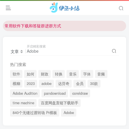
欢迎反馈网站中存在的问题和建议！
欢迎访问伊丞小站！
常用软件下载和答疑群进群方式
仅需三步，快速投稿，实现知识变现！
欢迎反馈网站中存在的问题和建议！
开启精彩搜索
文章
欢迎访问伊丞小站！
热门搜索
软件
如何
财政
转换
音乐
字体
音频
模糊
2023
adobe
达芬奇
会员
30款
Adobe Audition
pandownload
coreldraw
time machine
百度网盘直链下载助手
840个无缝过渡转场 Pr模板
Adobe