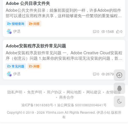
Adobe 公共目录文件夹
Adobe公共文件夹目录：就像前面提到的一样，许多Adobe的组件
部可以通过应用程序来共享，这样能够避免一些繁琐的重复编程工
作，同时还能为我们提供一个统一处理的用户体验。在Adobe
报错查询
问答
Bridge中，无...
伊丞
0
1548
0
Adobe安装程序及软件常见问题
Adobe安装程序及软件常见问题 一、Adobe Creative Cloud安装程
序（创意云）问题 1.如果你的安装程序出现无法安装的问题，首先
先查看一下你的网络（长城网络） 是无法安装Adobe Creative
常见问题
问答
Cloud安...
伊丞
0
2679
1
隐私声明
免责声明
用户协议
网站地图
网站建议
友情链接
商务合作
渝ICP备19016383号-1
渝公网安备 50010802004641号
Copyright © 2019 - 2026 Ylimhs.com All Rights Reserved. 伊丞小站 版权所
有