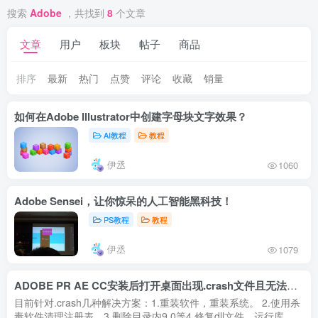
搜索
Adobe
，共找到
8
个文章
文章
用户
板块
帖子
商品
排序
最新
热门
点赞
评论
收藏
销量
如何在Adobe Illustrator中创建字母块文字效果？
AI教程
教程
伊丞
1060
Adobe Sensei，让你惊呆的人工智能黑科技！
PS教程
教程
伊丞
1079
ADOBE PR AE CC安装后打开桌面出现.crash文件且无法运行
目前针对.crash几种解决方案：1.重装软件，重装系统。 2.使用杀
毒软件清理注册表。3.删除目录内9.0等4.修复dll文件，运行库。5.