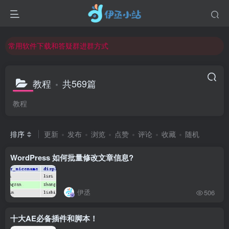
欢迎反馈网站中存在的问题和建议！
欢迎访问伊丞小站！
常用软件下载和答疑群进群方式
仅需三步，快速投稿，实现知识变现！
欢迎反馈网站中存在的问题和建议！
教程
共569篇
欢迎访问伊丞小站！
教程
排序
更新
发布
浏览
点赞
评论
收藏
随机
WordPress 如何批量修改文章信息?
伊丞
506
十大AE必备插件和脚本！