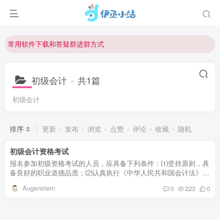
欢迎反馈网站中存在的问题和建议！
欢迎访问伊丞小站！
常用软件下载和答疑群进群方式
仅需三步，快速投稿，实现知识变现！
欢迎反馈网站中存在的问题和建议！
初级会计
共1篇
欢迎访问伊丞小站！
初级会计
排序
更新
发布
浏览
点赞
评论
收藏
随机
初级会计资格考试
报名参加初级资格考试的人员，应具备下列条件：⑴坚持原则，具
备良好的职业道德品质；⑵认真执行《中华人民共和国会计法》和
国家统一的会计制度，以及有关财经法律、法规、规章制度，无严
Augenstern
0
223
0
重违反...