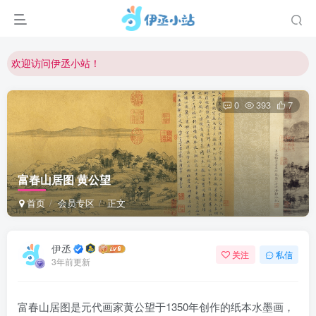
欢迎反馈网站中存在的问题和建议！
欢迎访问伊丞小站！
常用软件下载和答疑群进群方式
0
393
7
仅需三步，快速投稿，实现知识变现！
欢迎反馈网站中存在的问题和建议！
欢迎访问伊丞小站！
富春山居图 黄公望
首页
会员专区
正文
伊丞
关注
私信
3年前更新
富春山居图是元代画家黄公望于1350年创作的纸本水墨画，