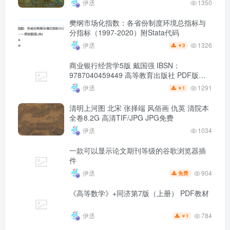
伊丞
1350
樊纲市场化指数：各省份制度环境总指标与
分指标（1997-2020）附Stata代码
1326
伊丞
3
￥
商业银行经营学5版 戴国强 IBSN：
9787040459449 高等教育出版社 PDF版教
材
1291
伊丞
1
￥
清明上河图 北宋 张择端 风俗画 仇英 清院本
全卷8.2G 高清TIF/JPG JPG免费
伊丞
1034
一款可以显示论文期刊等级的谷歌浏览器插
件
904
伊丞
免费
《高等数学》+同济第7版（上册） PDF教材
784
伊丞
1
￥