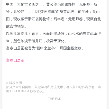
中国十大传世名画之一。黄公望为师弟郑樗（无用师）所
绘，几经易手，并因“焚画殉葬”而身首两段。前半卷：剩山
图，现收藏于浙江省博物馆；后半卷：无用师卷，现藏台北
故宫博物院。
以浙江富春江为背景，画面用墨淡雅，山和水的布置疏密得
当，墨色浓淡干湿并用，极富于变化。
富春山居图被誉为“画中之兰亭”，属国宝级文物。
富春山居图
©
版权声明
部分文章来自网络，只做学习和交流使用，著作权归原作者所有，遵
循 CC 4.0 BY-SA 版权协议。
THE END