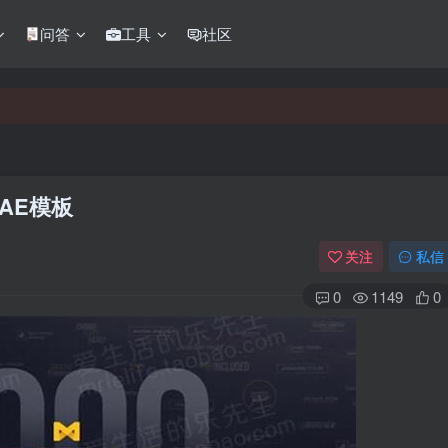
问答
工具
社区
AE模板
关注
私信
0
1149
0