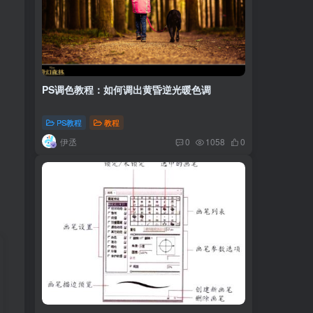
PS调色教程：如何调出黄昏逆光暖色调
PS教程
教程
伊丞
0
1058
0