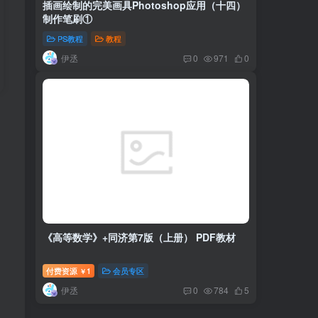
插画绘制的完美画具Photoshop应用（十四）
制作笔刷①
PS教程
教程
伊丞
0
971
0
《高等数学》+同济第7版（上册） PDF教材
付费资源
1
会员专区
￥
伊丞
0
784
5