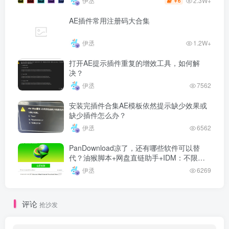
2.3W+
伊丞
6
￥
AE插件常用注册码大合集
伊丞
1.2W+
打开AE提示插件重复的增效工具，如何解
决？
伊丞
7562
安装完插件合集AE模板依然提示缺少效果或
缺少插件怎么办？
伊丞
6562
PanDownload凉了，还有哪些软件可以替
代？油猴脚本+网盘直链助手+IDM：不限速
下载百度网盘文件
伊丞
6269
评论
抢沙发