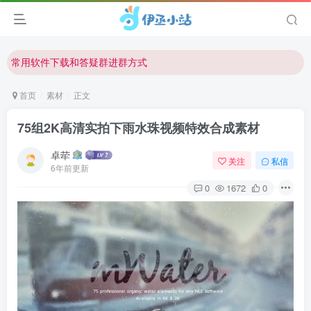
欢迎反馈网站中存在的问题和建议！
欢迎访问伊丞小站！
常用软件下载和答疑群进群方式
仅需三步，快速投稿，实现知识变现！
首页
素材
正文
欢迎反馈网站中存在的问题和建议！
75组2K高清实拍下雨水珠视频特效合成素材
欢迎访问伊丞小站！
卓荦
关注
私信
6年前更新
0
1672
0