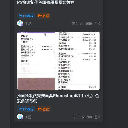
PS快速制作鸟瞰效果图图文教程
PS教程
教程
伊丞
0
1059
0
插画绘制的完美画具Photoshop应用（七）色
彩的调节①
PS教程
教程
伊丞
0
788
0