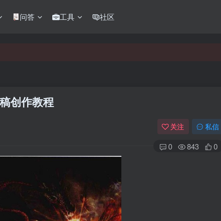
问答
工具
社区
稿创作教程
关注
私信
0
843
0