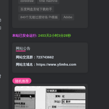
coreldraw
time machine
百度网盘直链下载助手
840个无缝过渡转场 Pr模板
Adobe
动
的
本站已安全运行:
2453天2小时3分30秒
网站公告
网站交流群：723743662
网站主域名：
https://www.ylimhs.com
时
随机推荐