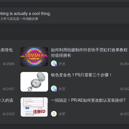
ing is actually a cool thing.
努力学习其实是一件很酷的事
态表情包
如何利用拍摄制作抖音快手霓虹灯效果教程
你值得拥有
2886
伊丞
26
银色变金色？PS只需要三个步骤！
2467
伊丞
24
正导入的该
一招搞定！PR/AE如何更改默认安装路径?
2422
卓荦
23