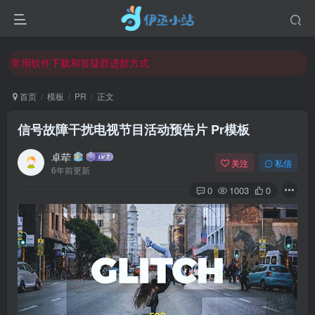
欢迎反馈网站中存在的问题和建议！
欢迎访问伊丞小站！
常用软件下载和答疑群进群方式
仅需三步，快速投稿，实现知识变现！
首页
模板
PR
正文
欢迎反馈网站中存在的问题和建议！
信号故障干扰电视节目活动预告片 Pr模板
欢迎访问伊丞小站！
卓荦
关注
私信
6年前更新
0
1003
0