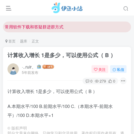
欢迎反馈网站中存在的问题和建议！
欢迎访问伊丞小站！
常用软件下载和答疑群进群方式
仅需三步，快速投稿，实现知识变现！
首页
题库
正文
欢迎反馈网站中存在的问题和建议！
计算收入增长 1是多少，可以使用公式（ B ）
欢迎访问伊丞小站！
·..ruir、
关注
私信
5年前发布
0
279
0
计算收入增长 1是多少，可以使用公式（ B ）
A.本期水平/100 B.前期水平/100 C.（本期水平-前期水
平）/100 D.本期水平×1
©
版权声明
部分文章来自网络，只做学习和交流使用，著作权归原作者所有，遵