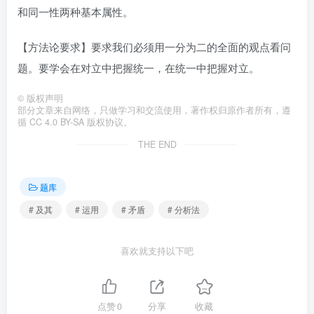
和同一性两种基本属性。
【方法论要求】要求我们必须用一分为二的全面的观点看问
题。要学会在对立中把握统一，在统一中把握对立。
©
版权声明
部分文章来自网络，只做学习和交流使用，著作权归原作者所有，遵
循 CC 4.0 BY-SA 版权协议。
THE END
题库
# 及其
# 运用
# 矛盾
# 分析法
喜欢就支持以下吧
点赞
0
分享
收藏