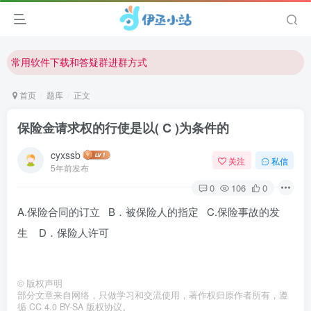
欢迎反馈网站中存在的问题和建议！
欢迎访问伊丞小站！
常用软件下载和答疑群进群方式
仅需三步，快速投稿，实现知识变现！
首页
题库
正文
欢迎反馈网站中存在的问题和建议！
保险金请求权的行使是以( C )为条件的
欢迎访问伊丞小站！
cyxssb
关注
私信
5年前发布
0
106
0
A.保险合同的订立 B．被保险人的指定 C.保险事故的发
生 D．保险人许可
©
版权声明
部分文章来自网络，只做学习和交流使用，著作权归原作者所有，遵
循 CC 4.0 BY-SA 版权协议。