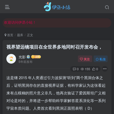
欢迎反馈网站中存在的问题和建议！
欢迎访问伊丞小站！
常用软件下载和答疑群进群方式
仅需三步，快速投稿，实现知识变现！
首页
题库
正文
欢迎反馈网站中存在的问题和建议！
视界望远镜项目在全世界多地同时召开发布会，
欢迎访问伊丞小站！
光影
关注
私信
5年前发布
0
155
0
这是继 2015 年人类通过引力波探测“听到”两个黑洞合体之
后，证明黑洞存在的直接视界证据，有科学家认为这张看起
来有点模糊的照片意义非凡，他再次验证了爱因斯坦广义相
对论是对的，并将进一步帮助科学家解答星系演化等一系列
宇宙本质问题。人类首次看到黑洞正面照表明（ D）