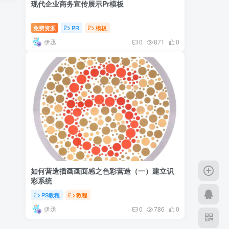
现代企业商务宣传展示Pr模板
免费资源
PR
模板
伊丞
0
871
0
如何营造插画画面感之色彩营造（一）建立识
彩系统
PS教程
教程
伊丞
0
786
0