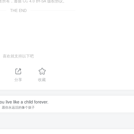
遵循 CC 4.0 BY-SA 版权协议。
THE END
喜欢就支持以下吧
分享
收藏
u live like a child forever.
愿你永远活的像个孩子