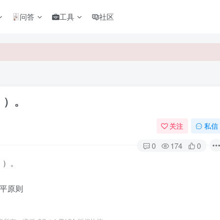
问答
工具
社区
 ）。
关注
私信
0
174
0
 ）。
公平原则