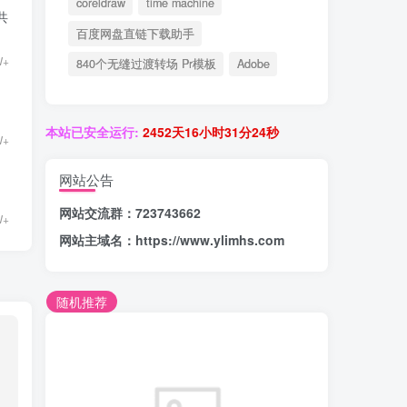
coreldraw
time machine
共
百度网盘直链下载助手
W+
840个无缝过渡转场 Pr模板
Adobe
本站已安全运行:
2452天16小时31分25秒
W+
网站公告
网站交流群：723743662
W+
网站主域名：
https://www.ylimhs.com
随机推荐