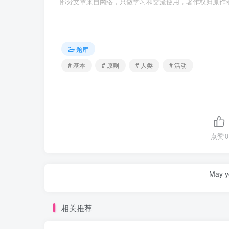
部分文章来自网络，只做学习和交流使用，著作权归原作者所有，
题库
# 基本
# 原则
# 人类
# 活动
点赞
0
May yo
相关推荐