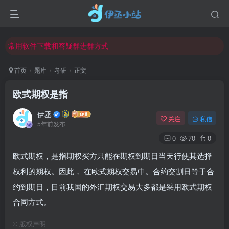
欢迎反馈网站中存在的问题和建议！
欢迎访问伊丞小站！
常用软件下载和答疑群进群方式
仅需三步，快速投稿，实现知识变现！
首页
题库
考研
正文
欢迎反馈网站中存在的问题和建议！
欧式期权是指
欢迎访问伊丞小站！
伊丞
关注
私信
5年前发布
0
70
0
欧式期权，是指期权买方只能在期权到期日当天行使其选择
权利的期权。因此， 在欧式期权交易中。合约交割日等于合
约到期日，目前我国的外汇期权交易大多都是采用欧式期权
合同方式。
©
版权声明