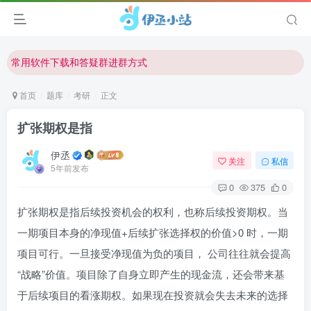
欢迎反馈网站中存在的问题和建议！
欢迎访问伊丞小站！
常用软件下载和答疑群进群方式
仅需三步，快速投稿，实现知识变现！
首页
题库
考研
正文
欢迎反馈网站中存在的问题和建议！
扩张期权是指
欢迎访问伊丞小站！
伊丞
关注
私信
5年前发布
0
375
0
扩张期权是指后续投资机会的权利，也称后续投资期权。当
一期项目本身的净现值+后续扩张选择权的价值>0 时，一期
项目可行。一旦接受净现值为负的项目， 公司往往就会提高
“战略”价值。项目除了自身立即产生的现金流，还会带来基
于后续项目的看涨期权。如果现在投资就会失去未来的选择