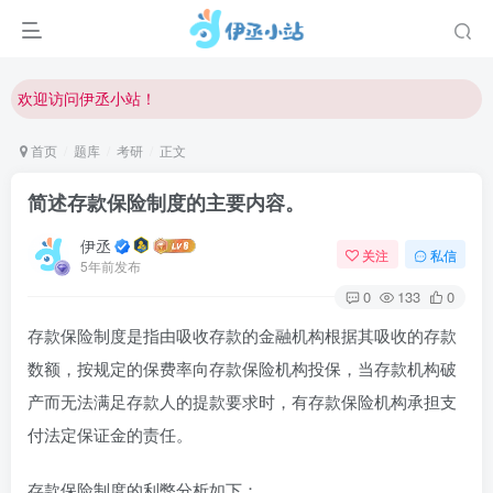
欢迎反馈网站中存在的问题和建议！
欢迎访问伊丞小站！
常用软件下载和答疑群进群方式
首页
题库
考研
正文
仅需三步，快速投稿，实现知识变现！
简述存款保险制度的主要内容。
欢迎反馈网站中存在的问题和建议！
伊丞
欢迎访问伊丞小站！
关注
私信
5年前发布
0
133
0
存款保险制度是指由吸收存款的金融机构根据其吸收的存款
数额，按规定的保费率向存款保险机构投保，当存款机构破
产而无法满足存款人的提款要求时，有存款保险机构承担支
付法定保证金的责任。
存款保险制度的利弊分析如下：