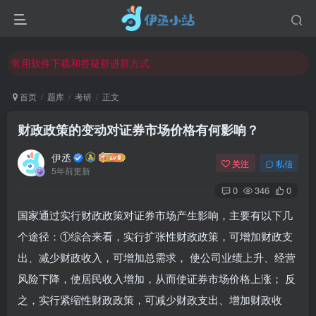
欢迎反馈网站中存在的问题和建议！
欢迎访问伊丞小站！
常用软件下载和答疑群进群方式
仅需三步，快速投稿，实现知识变现！
首页
题库
考研
正文
欢迎反馈网站中存在的问题和建议！
财政政策的变动对证券市场价格有何影响？
欢迎访问伊丞小站！
伊丞
关注
私信
5年前更新
0
346
0
国家通过实行财政政策对证券市场产生影响，主要有以下几
个途径：①综合来看，实行扩张性财政政策，可增加财政支
出、减少财政收入，可增加总需求， 使公司业绩上升、经营
风险下降，使居民收入增加，从而使证券市场价格上涨； 反
之，实行紧缩性财政政策，可减少财政支出、增加财政收