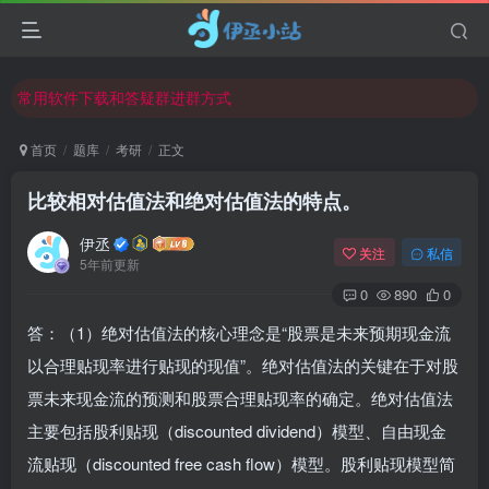
欢迎反馈网站中存在的问题和建议！
欢迎访问伊丞小站！
常用软件下载和答疑群进群方式
仅需三步，快速投稿，实现知识变现！
首页
题库
考研
正文
欢迎反馈网站中存在的问题和建议！
比较相对估值法和绝对估值法的特点。
欢迎访问伊丞小站！
伊丞
关注
私信
5年前更新
0
890
0
答：（1）绝对估值法的核心理念是“股票是未来预期现金流
以合理贴现率进行贴现的现值”。绝对估值法的关键在于对股
票未来现金流的预测和股票合理贴现率的确定。绝对估值法
主要包括股利贴现（discounted dividend）模型、自由现金
流贴现（discounted free cash flow）模型。股利贴现模型简