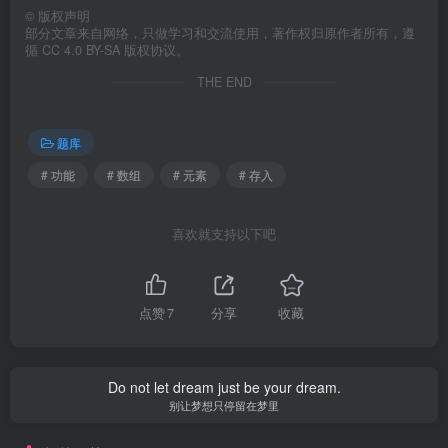
©
版权声明
部分文章来自网络，只做学习和交流使用，著作权归原作者所有，遵
循 CC 4.0 BY-SA 版权协议。
THE END
题库
# 功能
# 数组
# 元素
# 存入
喜欢就支持以下吧
点赞
7
分享
收藏
Do not let dream just be your dream.
别让梦想只停留在梦里