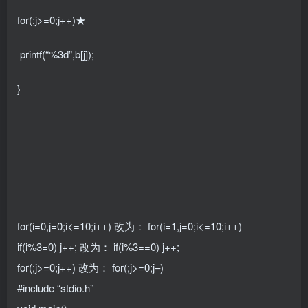
for(;j>=0;j++)★
printf(“%3d”,b[j]);
}
for(i=0,j=0;i<=10;i++) 改为： for(i=1,j=0;i<=10;i++)
if(i%3=0) j++; 改为： if(i%3==0) j++;
for(;j>=0;j++) 改为： for(;j>=0;j–)
#include “stdio.h”