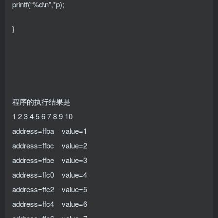
printf(“%d\n”,*p);
}
程序的执行结果是
1 2 3 4 5 6 7 8 9 10
address=ffba value=1
address=ffbc value=2
address=ffbe value=3
address=ffc0 value=4
address=ffc2 value=5
address=ffc4 value=6