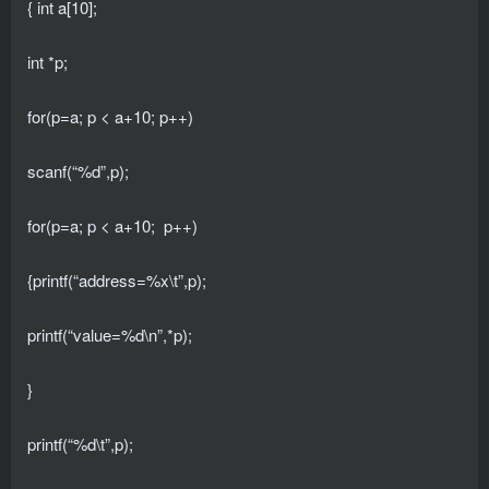
{ int a[10];
int *p;
for(p=a; p < a+10; p++)
scanf(“%d”,p);
for(p=a; p < a+10; p++)
{printf(“address=%x\t”,p);
printf(“value=%d\n”,*p);
}
printf(“%d\t”,p);