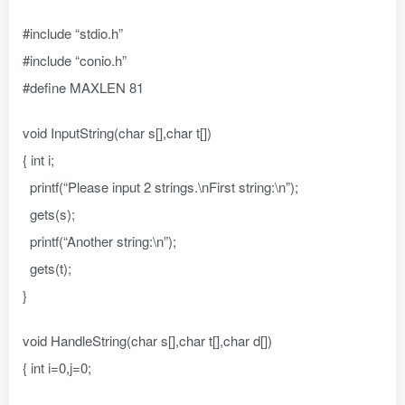
#include “stdio.h”
#include “conio.h”
#define MAXLEN 81
void InputString(char s[],char t[])
{ int i;
printf(“Please input 2 strings.\nFirst string:\n”);
gets(s);
printf(“Another string:\n”);
gets(t);
}
void HandleString(char s[],char t[],char d[])
{ int i=0,j=0;