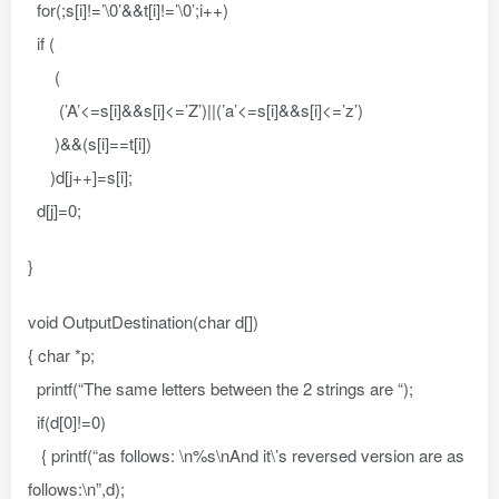
for(;s[i]!=’\0’&&t[i]!=’\0’;i++)
if (
(
(’A’<=s[i]&&s[i]<=’Z’)||(’a’<=s[i]&&s[i]<=’z’)
)&&(s[i]==t[i])
)d[j++]=s[i];
d[j]=0;
}
void OutputDestination(char d[])
{ char *p;
printf(“The same letters between the 2 strings are “);
if(d[0]!=0)
{ printf(“as follows: \n%s\nAnd it\’s reversed version are as
follows:\n”,d);