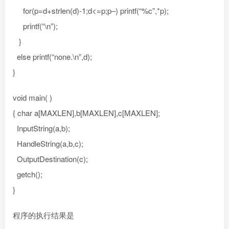
for(p=d+strlen(d)-1;d<=p;p–) printf(“%c”,*p);
printf(“\n”);
}
else printf(“none.\n”,d);
}
void main( )
{ char a[MAXLEN],b[MAXLEN],c[MAXLEN];
InputString(a,b);
HandleString(a,b,c);
OutputDestination(c);
getch();
}
程序的执行结果是