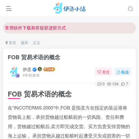
欢迎反馈网站中存在的问题和建议！
欢迎访问伊丞小站！
常用软件下载和答疑群进群方式
仅需三步，快速投稿，实现知识变现！
首页
题库
正文
欢迎反馈网站中存在的问题和建议！
FOB 贸易术语的概念
欢迎访问伊丞小站！
伊丞
关注
私信
4年前发布
0
134
7
FOB
贸易术语的概念
在“INCOTERMS 2000”中,FOB 是指卖方在指定的装运港将
货物装上船，承担货物越过船舷前的一切风险、责任和费
用，货物越过船舷后,卖方即完成交货。买方负责安排货物的
海上运输， 承担货物从越过船舷时起遭受灭失或损害的一切