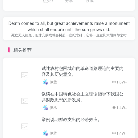
点赞
7
分享
收藏
Death comes to all, but great achievements raise a monument
which shall endure until the sun grows old.
死亡无人能免，但非凡的成就会树起一座纪念碑，它将一直立到太阳冷却之时
相关推荐
试述农村包围城市的革命道路理论的主要内
容及其历史意义。
伊丞
1.6W+
谈谈在中国特色社会主义理论指导下我国公
共财政思想的新发展。
伊丞
1.4W+
举例说明财政支出的经济效应。
伊丞
1.4W+