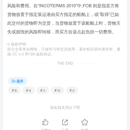
风险和费用。在“INCOTERMS 2010”中,FOB 则是指卖方将
货物放置于指定装运港由买方指定的船舶上，或“取得”已如
此交付的货物即为交货，当货物放置于该船舶上时，货物灭
失或损毁的风险即转移，而买方自该点起负担一切费用。
©
版权声明
部分文章来自网络，只做学习和交流使用，著作权归原作者所有，遵
循 CC 4.0 BY-SA 版权协议。
THE END
题库
# b
# e
# n
# m
# c
喜欢就支持以下吧