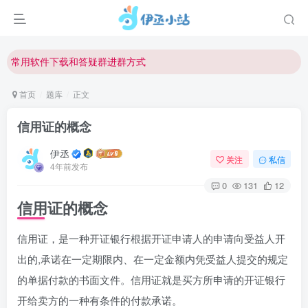
欢迎反馈网站中存在的问题和建议！
欢迎访问伊丞小站！
常用软件下载和答疑群进群方式
仅需三步，快速投稿，实现知识变现！
首页
题库
正文
欢迎反馈网站中存在的问题和建议！
信用证的概念
欢迎访问伊丞小站！
伊丞
关注
私信
4年前发布
0
131
12
信用证的概念
信用证，是一种开证银行根据开证申请人的申请向受益人开
出的,承诺在一定期限内、在一定金额内凭受益人提交的规定
的单据付款的书面文件。信用证就是买方所申请的开证银行
开给卖方的一种有条件的付款承诺。