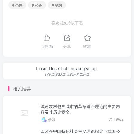
# 条件
# 必备
# 要约
喜欢就支持以下吧
点赞
25
分享
收藏
I lose, I lose, but I never give up.
我输过,我败过,但我从未放弃过
相关推荐
试述农村包围城市的革命道路理论的主要内
容及其历史意义。
伊丞
1.6W+
谈谈在中国特色社会主义理论指导下我国公