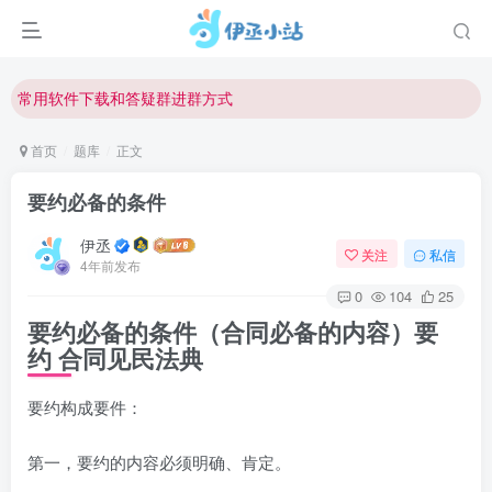
欢迎反馈网站中存在的问题和建议！
欢迎访问伊丞小站！
常用软件下载和答疑群进群方式
仅需三步，快速投稿，实现知识变现！
首页
题库
正文
欢迎反馈网站中存在的问题和建议！
要约必备的条件
欢迎访问伊丞小站！
伊丞
关注
私信
4年前发布
0
104
25
要约必备的条件（合同必备的内容）
要
约
合同见民法典
要约构成要件：
第一，要约的内容必须明确、肯定。