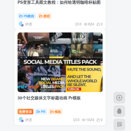
PS变形工具图文教程：如何给透明咖啡杯贴图
PS教程
教程
伊丞
0
924
0
30个社交媒体文字标题动画 Pr模板
免费资源
PR
模板
伊丞
0
1024
0