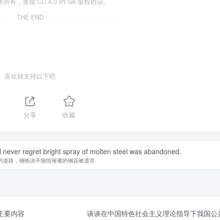
遵循 CC 4.0 BY-SA 版权协议。
THE END
喜欢就支持以下吧
分享
收藏
ill never regret bright spray of molten steel was abandoned.
的道路，钢铁决不惋惜璀璨的钢花被遗弃
主要内容
谈谈在中国特色社会主义理论指导下我国公