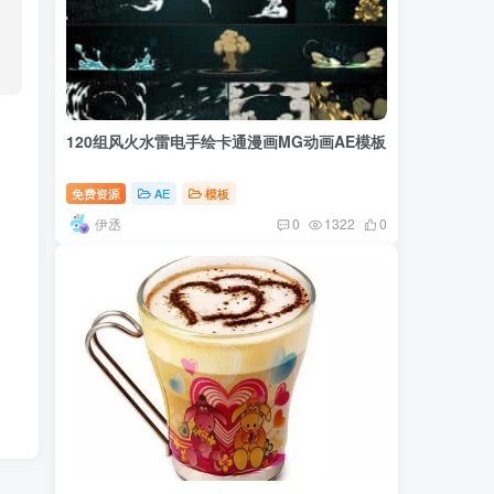
120组风火水雷电手绘卡通漫画MG动画AE模板
免费资源
AE
模板
伊丞
0
1322
0