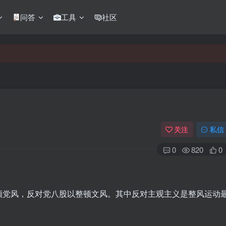
问答
工具
社区
关注
私信
0
820
0
顿党风，反对党八股以整顿文风。其中反对主观主义是整风运动