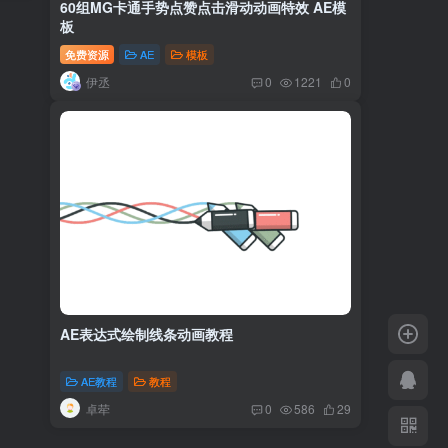
60组MG卡通手势点赞点击滑动动画特效 AE模
板
免费资源
AE
模板
伊丞
0
1221
0
AE表达式绘制线条动画教程
AE教程
教程
卓荦
0
586
29