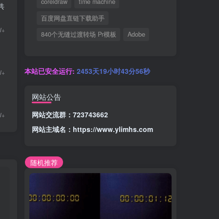
coreldraw
time machine
共
百度网盘直链下载助手
W+
840个无缝过渡转场 Pr模板
Adobe
本站已安全运行:
2453天19小时43分57秒
W+
网站公告
网站交流群：723743662
W+
网站主域名：
https://www.ylimhs.com
随机推荐