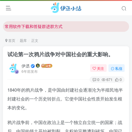
欢迎反馈网站中存在的问题和建议！
欢迎访问伊丞小站！
常用软件下载和答疑群进群方式
仅需三步，快速投稿，实现知识变现！
首页
题库
正文
欢迎反馈网站中存在的问题和建议！
试论第一次鸦片战争对中国社会的重大影响。
欢迎访问伊丞小站！
伊丞
关注
私信
6年前发布
0
671
0
1840年的鸦片战争，是中国由封建社会逐渐沦为半殖民地半
封建社会的一个历史转折点。它使中国社会性质开始发生根
本的变化。
鸦片战争前，中国在政治上是一个独立自立统一的国家；战
后，中国的领土开始被割裂，主权的完整遭到破坏，中国已