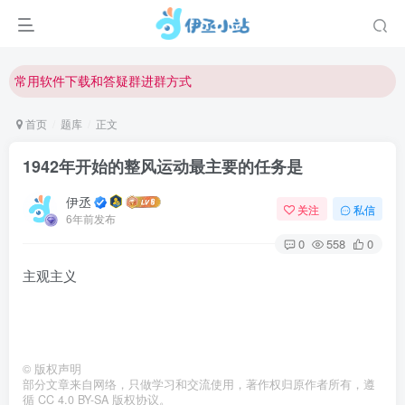
欢迎反馈网站中存在的问题和建议！
欢迎访问伊丞小站！
常用软件下载和答疑群进群方式
仅需三步，快速投稿，实现知识变现！
首页
题库
正文
欢迎反馈网站中存在的问题和建议！
1942年开始的整风运动最主要的任务是
欢迎访问伊丞小站！
伊丞
关注
私信
6年前发布
0
558
0
主观主义
©
版权声明
部分文章来自网络，只做学习和交流使用，著作权归原作者所有，遵
循 CC 4.0 BY-SA 版权协议。