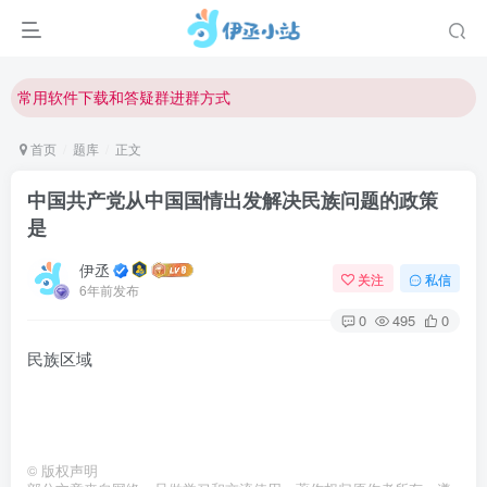
欢迎反馈网站中存在的问题和建议！
欢迎访问伊丞小站！
常用软件下载和答疑群进群方式
仅需三步，快速投稿，实现知识变现！
首页
题库
正文
欢迎反馈网站中存在的问题和建议！
中国共产党从中国国情出发解决民族问题的政策
欢迎访问伊丞小站！
是
伊丞
关注
私信
6年前发布
0
495
0
民族区域
©
版权声明