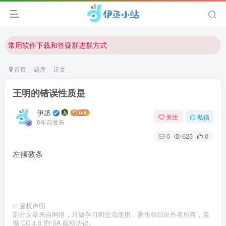
欢迎反馈网站中存在的问题和建议！
欢迎访问伊丞小站！
常用软件下载和答疑群进群方式
仅需三步，快速投稿，实现知识变现！
首页
题库
正文
欢迎反馈网站中存在的问题和建议！
王明的错误性质是
欢迎访问伊丞小站！
伊丞
关注
私信
6年前发布
0
625
0
左倾教条
©
版权声明
部分文章来自网络，只做学习和交流使用，著作权归原作者所有，遵
循 CC 4.0 BY-SA 版权协议。