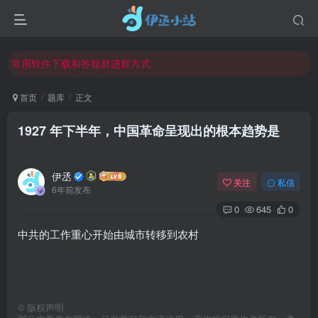
欢迎反馈网站中存在的问题和建议！
欢迎访问伊丞小站！
常用软件下载和答疑群进群方式
仅需三步，快速投稿，实现知识变现！
首页
题库
正文
欢迎反馈网站中存在的问题和建议！
1927 年下半年，中国革命呈现出的根本趋势是
欢迎访问伊丞小站！
伊丞
关注
私信
6年前发布
0
645
0
中共的工作重心开始由城市转移到农村
©
版权声明