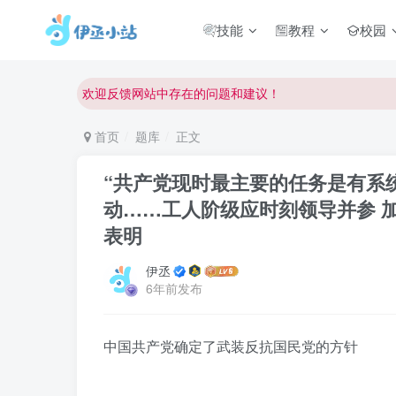
欢迎访问伊丞小站！
技能
教程
校园
常用软件下载和答疑群进群方式
仅需三步，快速投稿，实现知识变现！
欢迎反馈网站中存在的问题和建议！
欢迎访问伊丞小站！
首页
题库
正文
“共产党现时最主要的任务是有系
动……工人阶级应时刻领导并参 加
表明
伊丞
6年前发布
中国共产党确定了武装反抗国民党的方针