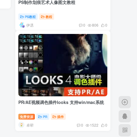
PS制作划痕艺术人像图文教程
PS教程
教程
伊丞
0
806
0
PR/AE视频调色插件looks 支持win/mac系统
免费资源
PR
插件
卓荦
0
1522
0