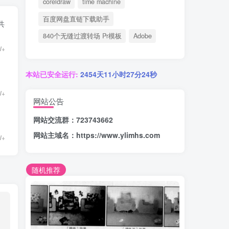
coreldraw
time machine
百度网盘直链下载助手
共
840个无缝过渡转场 Pr模板
Adobe
W+
本站已安全运行:
2454天11小时27分24秒
W+
网站公告
网站交流群：723743662
网站主域名：
https://www.ylimhs.com
W+
随机推荐