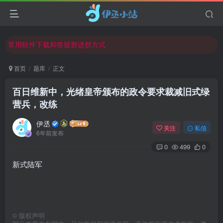
欢迎反馈网站中存在的问题和建议！
欢迎访问伊丞小站！
常用软件下载和答疑群进群方式
仅需三步，快速投稿，实现知识变现！
首页
题库
正文
欢迎反馈网站中存在的问题和建议！
百日维新中，光绪皇帝颁布的政令要求裁减旧式绿
欢迎访问伊丞小站！
营兵，改练
伊丞
关注
私信
6年前发布
0
499
0
新式陆军
©
版权声明