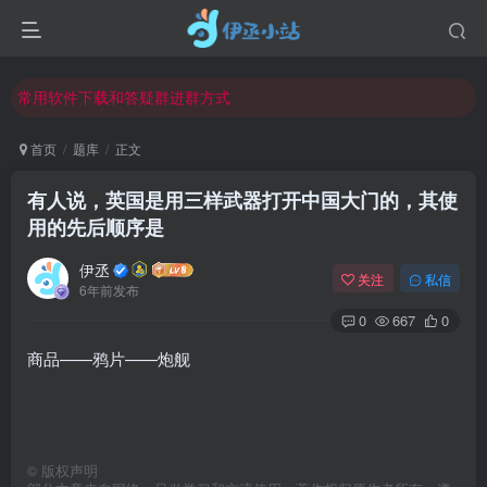
欢迎反馈网站中存在的问题和建议！
欢迎访问伊丞小站！
常用软件下载和答疑群进群方式
仅需三步，快速投稿，实现知识变现！
首页
题库
正文
欢迎反馈网站中存在的问题和建议！
有人说，英国是用三样武器打开中国大门的，其使
欢迎访问伊丞小站！
用的先后顺序是
伊丞
关注
私信
6年前发布
0
667
0
商品——鸦片——炮舰
©
版权声明