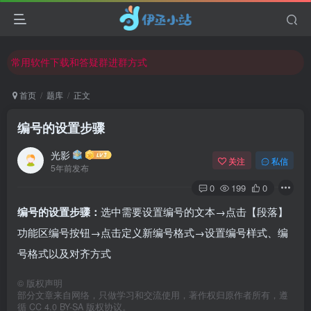
欢迎反馈网站中存在的问题和建议！
欢迎访问伊丞小站！
常用软件下载和答疑群进群方式
仅需三步，快速投稿，实现知识变现！
首页
题库
正文
欢迎反馈网站中存在的问题和建议！
编号的设置步骤
欢迎访问伊丞小站！
光影
关注
私信
5年前发布
0
199
0
编号的设置步骤：
选中需要设置编号的文本→点击【段落】
功能区编号按钮→点击定义新编号格式→设置编号样式、编
号格式以及对齐方式
©
版权声明
部分文章来自网络，只做学习和交流使用，著作权归原作者所有，遵
循 CC 4.0 BY-SA 版权协议。