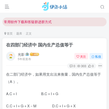
欢迎反馈网站中存在的问题和建议！
欢迎访问伊丞小站！
常用软件下载和答疑群进群方式
仅需三步，快速投稿，实现知识变现！
首页
题库
正文
欢迎反馈网站中存在的问题和建议！
在四部门经济中 国内生产总值等于
欢迎访问伊丞小站！
光影
关注
私信
5年前发布
0
303
0
在二部门经济中，如果用支出法来衡量，国内生产总值等于
（A ）。
A.C＋I B.C＋I＋G
C.C＋I＋G＋X－M D.C＋I＋G＋X