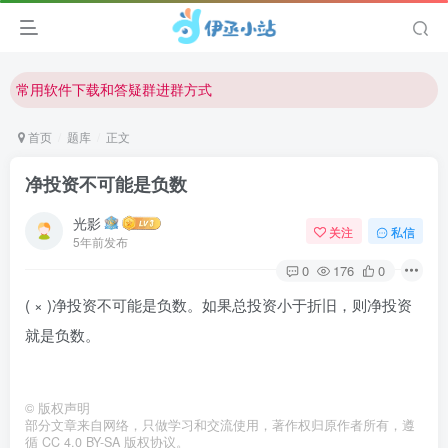
欢迎反馈网站中存在的问题和建议！
欢迎访问伊丞小站！
常用软件下载和答疑群进群方式
仅需三步，快速投稿，实现知识变现！
首页
题库
正文
欢迎反馈网站中存在的问题和建议！
净投资不可能是负数
欢迎访问伊丞小站！
光影
关注
私信
5年前发布
0
176
0
( × )净投资不可能是负数。如果总投资小于折旧，则净投资
就是负数。
©
版权声明
部分文章来自网络，只做学习和交流使用，著作权归原作者所有，遵
循 CC 4.0 BY-SA 版权协议。