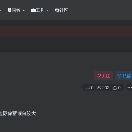
问答
工具
社区
关注
私信
0
202
0
 边际储蓄倾向较大