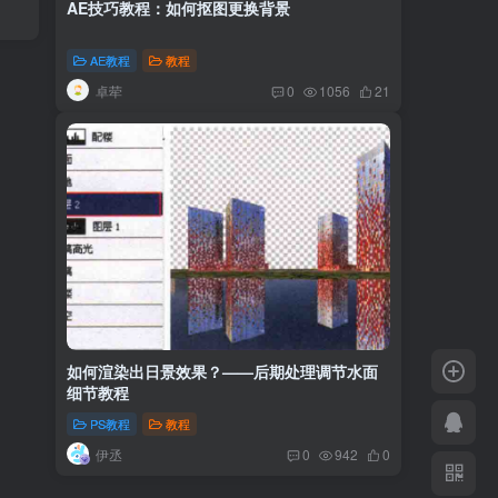
AE技巧教程：如何抠图更换背景
AE教程
教程
卓荦
0
1056
21
如何渲染出日景效果？——后期处理调节水面
细节教程
PS教程
教程
伊丞
0
942
0