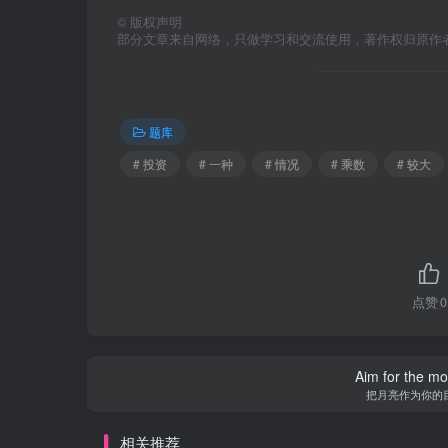
©
版权声明
部分文章来自网络，只做学习和交流使用，著作权归原作者所有，
题库
# 投资
# 一种
# 情况
# 乘数
# 较大
点赞
0
Aim for the moo
把月亮作为你的
相关推荐