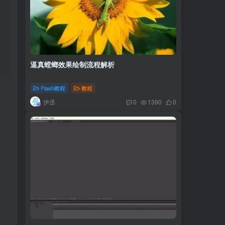
逼真螳螂效果绘制流程解析
Flash教程
教程
伊丞
0
1390
0