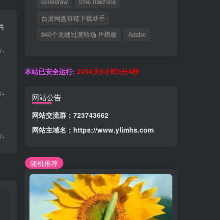
coreldraw
time machine
百度网盘直链下载助手
共
840个无缝过渡转场 Pr模板
Adobe
W+
本站已安全运行:
2454天0小时3分5秒
W+
网站公告
网站交流群：723743662
网站主域名：
https://www.ylimhs.com
W+
随机推荐