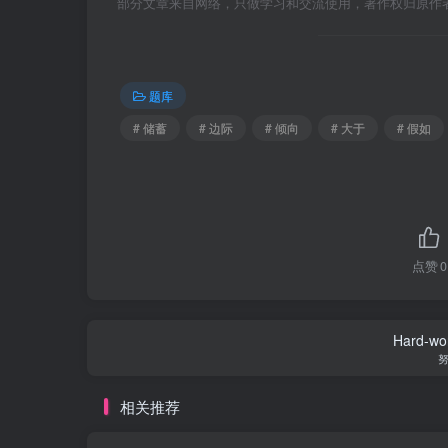
部分文章来自网络，只做学习和交流使用，著作权归原作者所有，
题库
# 储蓄
# 边际
# 倾向
# 大于
# 假如
点赞
0
Hard-work
相关推荐