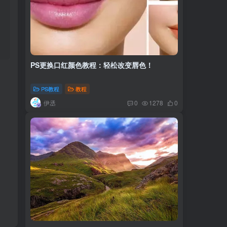
PS更换口红颜色教程：轻松改变唇色！
PS教程
教程
伊丞
0
1278
0