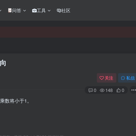
问答
工具
社区
向
关注
私信
0
148
0
资乘数将小于1。