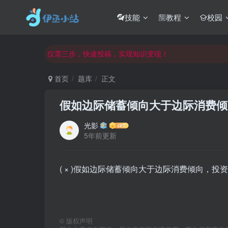
欢迎反馈网站中存在的问题和建议！
技能
教程
校园
欢迎访问伊丞小站！
常用软件下载和答疑群进群方式
仅需三步，快速投稿，实现知识变现！
欢迎反馈网站中存在的问题和建议！
首页
题库
正文
欢迎访问伊丞小站！
假如边际储蓄倾向大于边际消费倾
光影
5年前更新
( × )假如边际储蓄倾向大于边际消费倾向，投
©
版权声明