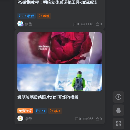
PS后期教程：明暗立体感调整工具-加深减淡
PS教程
教程
伊丞
0
1113
0
透明玻璃质感照片幻灯开场Pr模板
免费资源
PR
模板
卓荦
0
965
0