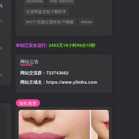
coreldraw
time machine
共
百度网盘直链下载助手
W+
840个无缝过渡转场 Pr模板
Adobe
本站已安全运行:
2453天19小时49分10秒
W+
网站公告
网站交流群：723743662
W+
网站主域名：
https://www.ylimhs.com
随机推荐