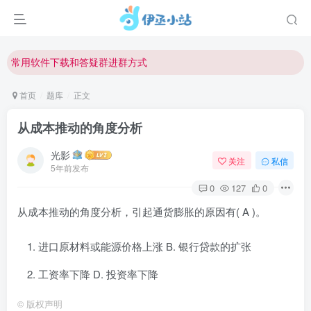
欢迎反馈网站中存在的问题和建议！
欢迎访问伊丞小站！
常用软件下载和答疑群进群方式
仅需三步，快速投稿，实现知识变现！
首页
题库
正文
欢迎反馈网站中存在的问题和建议！
从成本推动的角度分析
欢迎访问伊丞小站！
光影
关注
私信
5年前发布
0
127
0
从成本推动的角度分析，引起通货膨胀的原因有( A )。
进口原材料或能源价格上涨 B. 银行贷款的扩张
工资率下降 D. 投资率下降
©
版权声明