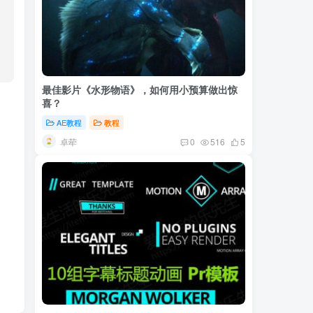
最佳影片《水形物语》，如何用小预算做出惊
喜？
AE教程
教程
卓荦
0
516
5