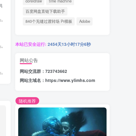
coreldraw
time machine
共
百度网盘直链下载助手
W+
840个无缝过渡转场 Pr模板
Adobe
本站已安全运行:
2454天13小时17分6秒
W+
网站公告
网站交流群：723743662
W+
网站主域名：
https://www.ylimhs.com
随机推荐