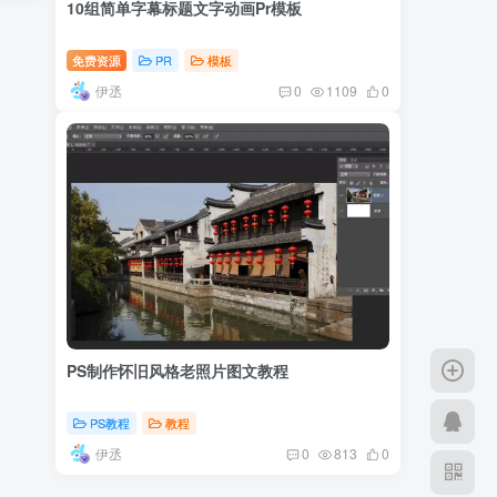
10组简单字幕标题文字动画Pr模板
免费资源
PR
模板
伊丞
0
1109
0
PS制作怀旧风格老照片图文教程
PS教程
教程
伊丞
0
813
0