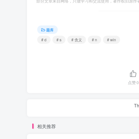
部分文章来自网络，只做学习和交流使用，著作权归原作者所有，
题库
# d
# s
# 含义
# n
# win
点赞
0
Th
相关推荐