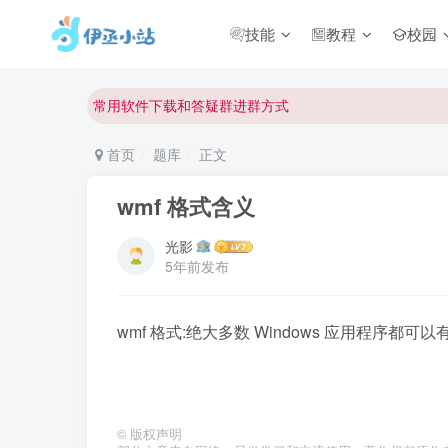
技能
教程
校园
欢迎反馈网站中存在的问题和建议！
欢迎访问伊丞小站！
常用软件下载和答疑群进群方式
仅需三步，快速投稿，实现知识变现！
首页
题库
正文
欢迎反馈网站中存在的问题和建议！
wmf 格式含义
欢迎访问伊丞小站！
光影
5年前发布
wmf 格式:绝大多数 Windows 应用程序都
©
版权声明