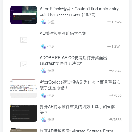
After Effects错误：Couldn’t find main entry
point for xxxxxxxx.aex (48:72)
伊丞
1.7W+
AE插件常用注册码大合集
伊丞
1.2W+
ADOBE PR AE CC安装后打开桌面出
现.crash文件且无法运行
伊丞
9847
AfterCodecs渲染报错是为什么？而且重新安
装了还是报错！
伊丞
7855
打开AE提示插件重复的增效工具，如何解
决？
伊丞
7566
打开AE模板提示“Migrate Settings”Form