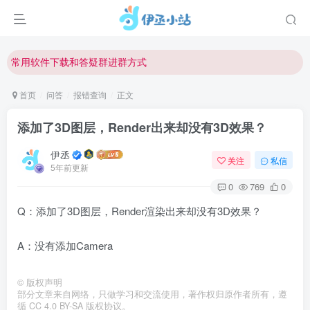
欢迎反馈网站中存在的问题和建议！
欢迎访问伊丞小站！
常用软件下载和答疑群进群方式
仅需三步，快速投稿，实现知识变现！
首页
问答
报错查询
正文
欢迎反馈网站中存在的问题和建议！
添加了3D图层，Render出来却没有3D效果？
欢迎访问伊丞小站！
伊丞
关注
私信
5年前更新
0
769
0
Q：添加了3D图层，Render渲染出来却没有3D效果？
A：没有添加Camera
©
版权声明
部分文章来自网络，只做学习和交流使用，著作权归原作者所有，遵
循 CC 4.0 BY-SA 版权协议。