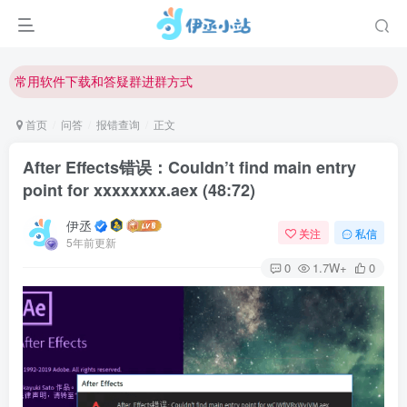
欢迎反馈网站中存在的问题和建议！
欢迎访问伊丞小站！
常用软件下载和答疑群进群方式
仅需三步，快速投稿，实现知识变现！
首页
问答
报错查询
正文
欢迎反馈网站中存在的问题和建议！
After Effects错误：Couldn’t find main entry
欢迎访问伊丞小站！
point for xxxxxxxx.aex (48:72)
伊丞
关注
私信
5年前更新
0
1.7W+
0