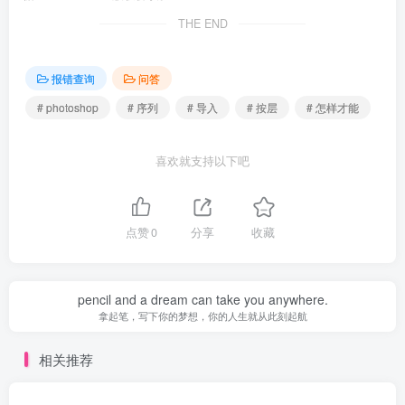
THE END
报错查询
问答
# photoshop
# 序列
# 导入
# 按层
# 怎样才能
喜欢就支持以下吧
点赞
0
分享
收藏
pencil and a dream can take you anywhere.
拿起笔，写下你的梦想，你的人生就从此刻起航
相关推荐