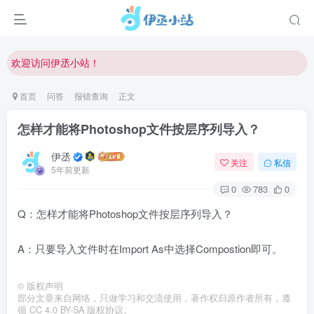
欢迎反馈网站中存在的问题和建议！
欢迎访问伊丞小站！
常用软件下载和答疑群进群方式
首页
问答
报错查询
正文
仅需三步，快速投稿，实现知识变现！
怎样才能将Photoshop文件按层序列导入？
欢迎反馈网站中存在的问题和建议！
伊丞
欢迎访问伊丞小站！
关注
私信
5年前更新
0
783
0
Q：怎样才能将Photoshop文件按层序列导入？
A：只要导入文件时在Import As中选择Compostion即可。
©
版权声明
部分文章来自网络，只做学习和交流使用，著作权归原作者所有，遵
循 CC 4.0 BY-SA 版权协议。