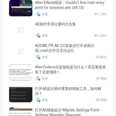
After Effects错误：Couldn’t find main entry
point for xxxxxxxx.aex (48:72)
伊丞
1.7W+
AE插件常用注册码大合集
伊丞
1.2W+
ADOBE PR AE CC安装后打开桌面出
现.crash文件且无法运行
伊丞
9847
AfterCodecs渲染报错是为什么？而且重新安
装了还是报错！
伊丞
7855
打开AE提示插件重复的增效工具，如何解
决？
伊丞
7566
打开AE模板提示“Migrate Settings”Form
Settings Migration Required