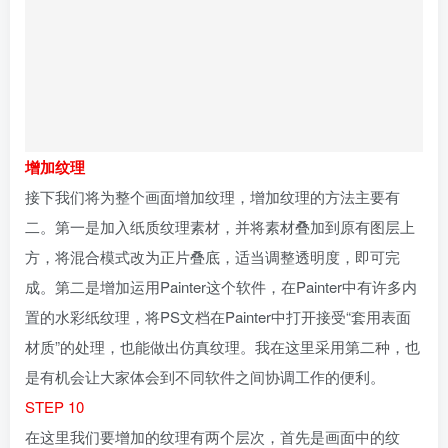
增加纹理
接下我们将为整个画面增加纹理，增加纹理的方法主要有
二。第一是加入纸质纹理素材，并将素材叠加到原有图层上
方，将混合模式改为正片叠底，适当调整透明度，即可完
成。第二是增加运用Painter这个软件，在Painter中有许多内
置的水彩纸纹理，将PS文档在Painter中打开接受“套用表面
材质”的处理，也能做出仿真纹理。我在这里采用第二种，也
是有机会让大家体会到不同软件之间协调工作的便利。
STEP 10
在这里我们要增加的纹理有两个层次，首先是画面中的纹
理，再次是背景中留白部分的纹理。因为到了下一步我们会
将画面处理到部分留白，那么留白的部分就要“显露”出纸的
原色。
先将我们在PS中所导出的JEPG图片在Painter中打开，然后
进入效果>套用表面材质中将纸张这一项选择为“意大利水彩