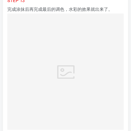
点赞
0
分享
收藏
To do the useful thing, to say the courageous thing, to
contemplate the beautiful thing: that’s enough for one man’s
life.
做有用的事，说勇敢的话，想美好的事，一生足矣
相关推荐
手把手教你如何利用ps/ai/ae制作动态表情包
伊丞
2886
如何利用拍摄制作抖音快手霓虹灯效果教
程，你值得拥有
伊丞
2646
PR字幕的背景不居中怎么办？