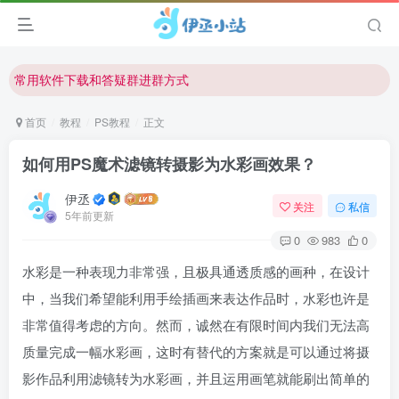
欢迎反馈网站中存在的问题和建议！
欢迎访问伊丞小站！
常用软件下载和答疑群进群方式
仅需三步，快速投稿，实现知识变现！
首页
教程
PS教程
正文
欢迎反馈网站中存在的问题和建议！
如何用PS魔术滤镜转摄影为水彩画效果？
欢迎访问伊丞小站！
伊丞
关注
私信
5年前更新
0
983
0
水彩是一种表现力非常强，且极具通透质感的画种，在设计
中，当我们希望能利用手绘插画来表达作品时，水彩也许是
非常值得考虑的方向。然而，诚然在有限时间内我们无法高
质量完成一幅水彩画，这时有替代的方案就是可以通过将摄
影作品利用滤镜转为水彩画，并且运用画笔就能刷出简单的