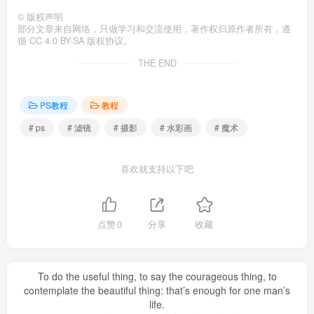
伊丞
2467
银色变金色？PS只需要三个步骤！
伊丞
2427
一招搞定！PR/AE如何更改默认安装路径?
卓荦
2335
PS如何批量重命名及批量导出
伊丞
2208
评论
抢沙发
请登录后发表评论