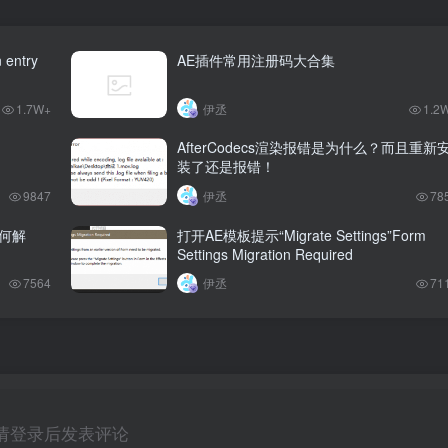
 entry
AE插件常用注册码大合集
1.7W+
伊丞
1.2
AfterCodecs渲染报错是为什么？而且重新
装了还是报错！
9847
伊丞
78
何解
打开AE模板提示“Migrate Settings”Form
Settings Migration Required
7564
伊丞
71
请登录后发表评论