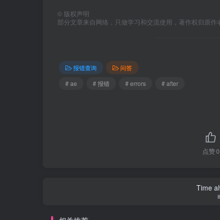
©
版权声明
部分文章来自网络，只做学习和交流使用，著作权归原作者所有，
报错查询
问答
# ae
# 报错
# errors
# after
点赞
0
Time al