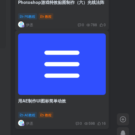
Photoshop游戏特效贴图制作（六）光线法阵
PS教程
教程
伊丞
0
788
0
用AE制作UI图标简单动效
AE教程
教程
伊丞
0
598
16