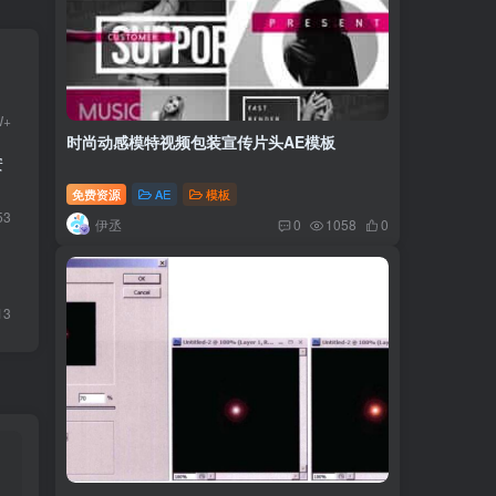
W+
时尚动感模特视频包装宣传片头AE模板
安
免费资源
AE
模板
53
伊丞
0
1058
0
13