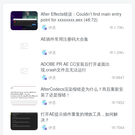
After Effects错误：Couldn’t find main entry
point for xxxxxxxx.aex (48:72)
伊丞
1.7W+
AE插件常用注册码大合集
伊丞
1.2W+
ADOBE PR AE CC安装后打开桌面出
现.crash文件且无法运行
伊丞
9847
AfterCodecs渲染报错是为什么？而且重新安
装了还是报错！
伊丞
7852
打开AE提示插件重复的增效工具，如何解
决？
伊丞
7564