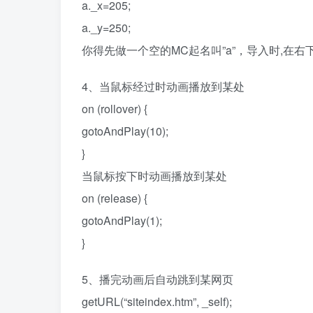
a._x=205;
a._y=250;
你得先做一个空的MC起名叫”a”，导入时,在右
4、当鼠标经过时动画播放到某处
on (rollover) {
gotoAndPlay(10);
}
当鼠标按下时动画播放到某处
on (release) {
gotoAndPlay(1);
}
5、播完动画后自动跳到某网页
getURL(“siteindex.htm”, _self);