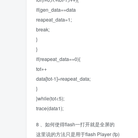
if(gen_data==data
reapeat_data=1;
break;
}
}
if(reapeat_data==0){
tot++
data[tot-1]=reapeat_data;
}
}while(tot<5);
trace(data1);
8 、如何使得flash一打开就是全屏的
这里说的方法只是用于flash Player (fp)