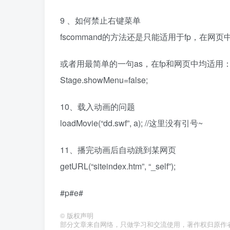
9 、如何禁止右键菜单
fscommand的方法还是只能适用于fp，在
或者用最简单的一句as，在fp和网页中均适用
Stage.showMenu=false;
10、载入动画的问题
loadMovie(“dd.swf”, a); //这里没有引号~
11、播完动画后自动跳到某网页
getURL(“siteindex.htm”, “_self”);
#p#e#
©
版权声明
部分文章来自网络，只做学习和交流使用，著作权归原作者所有，