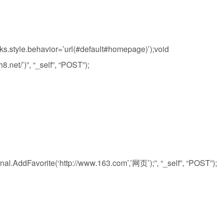
ks.style.behavior=’url(#default#homepage)’);void
net/’)”, “_self”, “POST”);
AddFavorite(‘http://www.163.com’,’网页’);”, “_self”, “POST”);