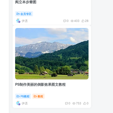
阎立本步辇图
会员专区
伊丞
0
403
28
PS制作美丽的倒影效果图文教程
PS教程
教程
伊丞
0
753
0