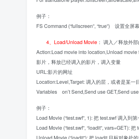
例子：
FS Command (“fullscreen”, “true”) 设置全
4、Load/Unload Movie
： 调入／释放外部
Action:Load movie into location,Unload mov
影片，释放已经调入的影片，调入变量
URL:影片的网址
Location:Level,Target: 调入的层，或者
Variables on’t Send,Send use GET,Sen
例子：
Load Movie (“test.swf”, 1): 把 test.swf 调入
Load Movie (“test.swf”, “loadit”, vars=GE
Unload Movie (“loadit”): 把 loadit 目标对