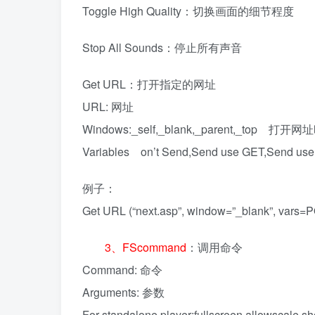
Toggle High Quality：切换画面的细节程度
Stop All Sounds：停止所有声音
Get URL：打开指定的网址
URL: 网址
Windows:_self,_blank,_parent,_top 
Variables on’t Send,Send use GET,Se
例子：
Get URL (“next.asp”, window=”_blank
3、FScommand
：调用命令
Command: 命令
Arguments: 参数
For standalone player:fullscreen,all