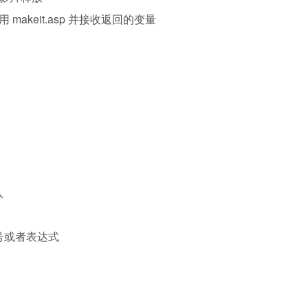
ET): 调用 makeit.asp 并接收返回的变量
入
帧，标号或者表达式