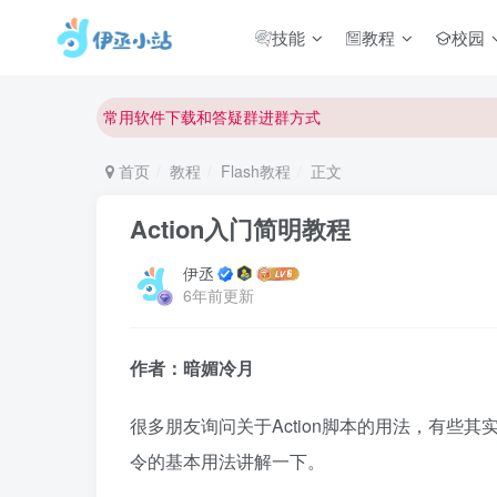
技能
教程
校园
欢迎反馈网站中存在的问题和建议！
欢迎访问伊丞小站！
常用软件下载和答疑群进群方式
仅需三步，快速投稿，实现知识变现！
首页
教程
Flash教程
正文
欢迎反馈网站中存在的问题和建议！
Action入门简明教程
欢迎访问伊丞小站！
伊丞
6年前更新
作者：暗媚冷月
很多朋友询问关于Action脚本的用法，有些
令的基本用法讲解一下。