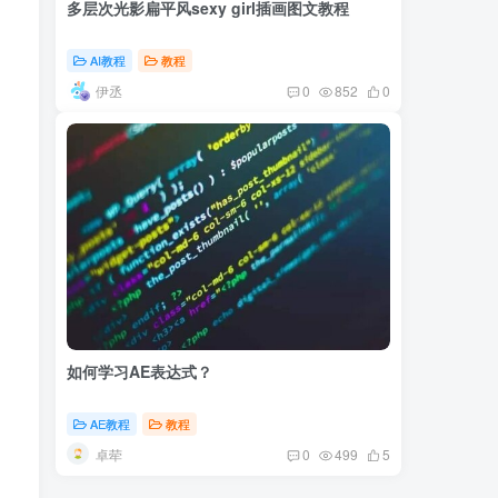
多层次光影扁平风sexy girl插画图文教程
AI教程
教程
伊丞
0
852
0
如何学习AE表达式？
AE教程
教程
卓荦
0
499
5