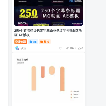
250个简洁栏目包装字幕条标题文字排版MG动
画 AE模板
免费资源
AE
模板
伊丞
0
1027
0